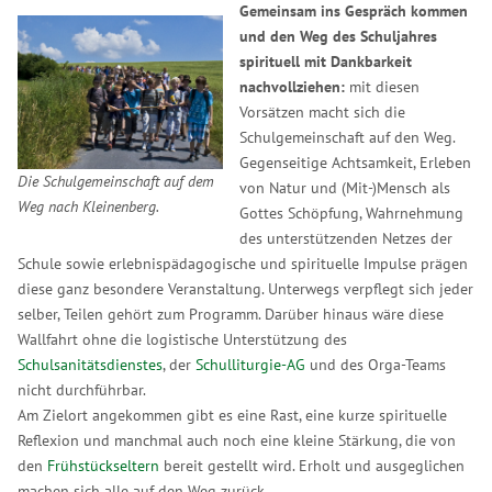
Gemeinsam ins Gespräch kommen
und den Weg des Schuljahres
spirituell mit Dankbarkeit
nachvollziehen:
mit diesen
Vorsätzen macht sich die
Schulgemeinschaft auf den Weg.
Gegenseitige Achtsamkeit, Erleben
Die Schulgemeinschaft auf dem
von Natur und (Mit-)Mensch als
Weg nach Kleinenberg.
Gottes Schöpfung, Wahrnehmung
des unterstützenden Netzes der
Schule sowie erlebnispädagogische und spirituelle Impulse prägen
diese ganz besondere Veranstaltung. Unterwegs verpflegt sich jeder
selber, Teilen gehört zum Programm. Darüber hinaus wäre diese
Wallfahrt ohne die logistische Unterstützung des
Schulsanitätsdienstes
, der
Schulliturgie-AG
und des Orga-Teams
nicht durchführbar.
Am Zielort angekommen gibt es eine Rast, eine kurze spirituelle
Reflexion und manchmal auch noch eine kleine Stärkung, die von
den
Frühstückseltern
bereit gestellt wird. Erholt und ausgeglichen
machen sich alle auf den Weg zurück.