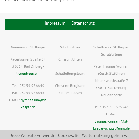
Impressum
Datenschutz
Gymnasium St. Kaspar
Schulleiterin
Schulträger: St. Kaspar-
Schulstiftung
Paderborner Straße 24
Christin Johlen
33014 Bad Driburg -
Pater Thomas Wunram
Neuenheerse
Schulleitungsteam
(Geschäftsführer)
Johannwarthstraße 7
Tel.: 05259 986640
Christine Berghane
33014 Bad Driburg -
Fax: 05259 986646
Steffen Lausen
Neuenheerse
E-Mail:
gymnasium@st-
kaspar.de
Tel.: 05259 9325345
E-Mail:
thomas.wunram@st-
kaspar-schulstiftung.de
Diese Website verwendet Cookies. Bei Weiternutzung gehen wir