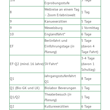
5/6
5 Tage
Erprobungsstufe
Weltreise an einem Tag
8
1 Tag
– Zoom Erlebniswelt
9
Kanuexerzitien
5 Tage
9
Wewelsburg
1 Vormittag
10
Englandfahrt*
6 Tage
Berlinfahrt und
5 Tage
EF
Einführungstage (
in
(davon 4
Planung
)
Tage Fahrt)
3-4 Tage
EF-Q2 (mind. 16 Jahre)
SV-Fahrt*
(davon 1
Schultag)
Jahrgangsstufenfahrt
Q1
8 Tage
Q1
Q1 (Bio-GK und LK)
Biolabor Beverungen
1 Tag
Theaterbesuch (
in
Q1/Q2
1 Tag
Planung
)
Q2
Kulturexerzitien
6 Tage