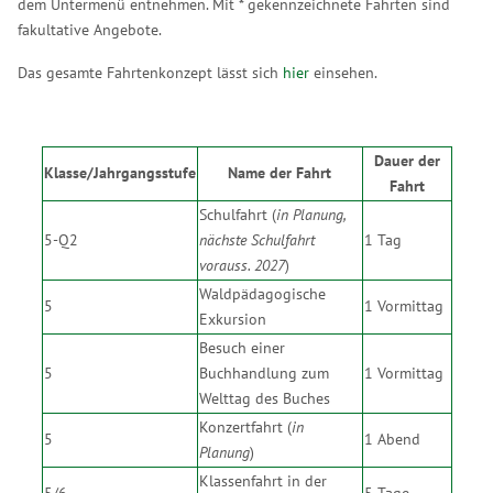
dem Untermenü entnehmen. Mit * gekennzeichnete Fahrten sind
fakultative Angebote.
Das gesamte Fahrtenkonzept lässt sich
hier
einsehen.
Dauer der
Klasse/Jahrgangsstufe
Name der Fahrt
Fahrt
Schulfahrt (
in Planung,
5-Q2
nächste Schulfahrt
1 Tag
vorauss. 2027
)
Waldpädagogische
5
1 Vormittag
Exkursion
Besuch einer
5
Buchhandlung zum
1 Vormittag
Welttag des Buches
Konzertfahrt (
in
5
1 Abend
Planung
)
Klassenfahrt in der