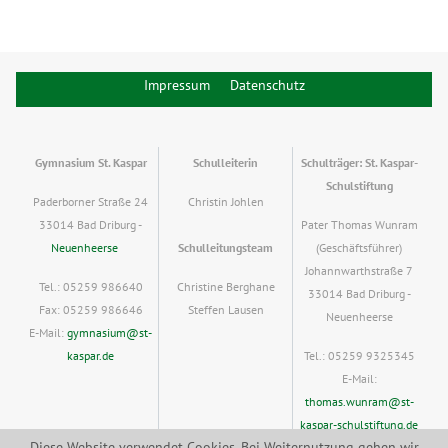
Impressum
Datenschutz
Gymnasium St. Kaspar
Schulleiterin
Schulträger: St. Kaspar-
Schulstiftung
Paderborner Straße 24
Christin Johlen
33014 Bad Driburg -
Pater Thomas Wunram
Neuenheerse
Schulleitungsteam
(Geschäftsführer)
Johannwarthstraße 7
Tel.: 05259 986640
Christine Berghane
33014 Bad Driburg -
Fax: 05259 986646
Steffen Lausen
Neuenheerse
E-Mail:
gymnasium@st-
kaspar.de
Tel.: 05259 9325345
E-Mail:
thomas.wunram@st-
kaspar-schulstiftung.de
Diese Website verwendet Cookies. Bei Weiternutzung gehen wir