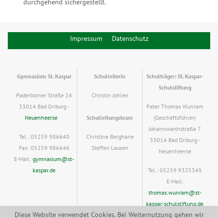
durchgehend sichergestellt.
Impressum
Datenschutz
Gymnasium St. Kaspar
Schulleiterin
Schulträger: St. Kaspar-
Schulstiftung
Paderborner Straße 24
Christin Johlen
33014 Bad Driburg -
Pater Thomas Wunram
Neuenheerse
Schulleitungsteam
(Geschäftsführer)
Johannwarthstraße 7
Tel.: 05259 986640
Christine Berghane
33014 Bad Driburg -
Fax: 05259 986646
Steffen Lausen
Neuenheerse
E-Mail:
gymnasium@st-
kaspar.de
Tel.: 05259 9325345
E-Mail:
thomas.wunram@st-
kaspar-schulstiftung.de
Diese Website verwendet Cookies. Bei Weiternutzung gehen wir