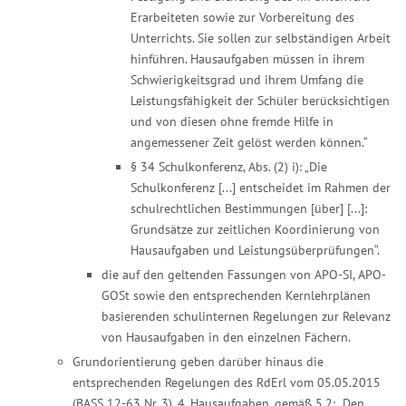
Erarbeiteten sowie zur Vorbereitung des
Unterrichts. Sie sollen zur selbständigen Arbeit
hinführen. Hausaufgaben müssen in ihrem
Schwierigkeitsgrad und ihrem Umfang die
Leistungsfähigkeit der Schüler berücksichtigen
und von diesen ohne fremde Hilfe in
angemessener Zeit gelöst werden können.“
§ 34 Schulkonferenz, Abs. (2) i): „Die
Schulkonferenz [...] entscheidet im Rahmen der
schulrechtlichen Bestimmungen [über] [...]:
Grundsätze zur zeitlichen Koordinierung von
Hausaufgaben und Leistungsüberprüfungen“.
die auf den geltenden Fassungen von APO-SI, APO-
GOSt sowie den entsprechenden Kernlehrplänen
basierenden schulinternen Regelungen zur Relevanz
von Hausaufgaben in den einzelnen Fächern.
Grundorientierung geben darüber hinaus die
entsprechenden Regelungen des RdErl vom 05.05.2015
(BASS 12-63 Nr. 3), 4. Hausaufgaben, gemäß 5.2: „Den