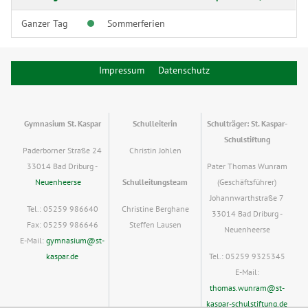
Ganzer Tag
Sommerferien
Impressum
Datenschutz
Gymnasium St. Kaspar
Schulleiterin
Schulträger: St. Kaspar-
Schulstiftung
Paderborner Straße 24
Christin Johlen
33014 Bad Driburg -
Pater Thomas Wunram
Neuenheerse
Schulleitungsteam
(Geschäftsführer)
Johannwarthstraße 7
Tel.: 05259 986640
Christine Berghane
33014 Bad Driburg -
Fax: 05259 986646
Steffen Lausen
Neuenheerse
E-Mail:
gymnasium@st-
kaspar.de
Tel.: 05259 9325345
E-Mail:
thomas.wunram@st-
kaspar-schulstiftung.de