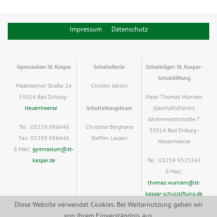
Impressum
Datenschutz
Gymnasium St. Kaspar
Schulleiterin
Schulträger: St. Kaspar-
Schulstiftung
Paderborner Straße 24
Christin Johlen
33014 Bad Driburg -
Pater Thomas Wunram
Neuenheerse
Schulleitungsteam
(Geschäftsführer)
Johannwarthstraße 7
Tel.: 05259 986640
Christine Berghane
33014 Bad Driburg -
Fax: 05259 986646
Steffen Lausen
Neuenheerse
E-Mail:
gymnasium@st-
kaspar.de
Tel.: 05259 9325345
E-Mail:
thomas.wunram@st-
kaspar-schulstiftung.de
Diese Website verwendet Cookies. Bei Weiternutzung gehen wir
von Ihrem Einverständnis aus.